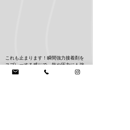
これも止まります！瞬間強力接着剤を
スプレーする感じで、熱や圧力にも強
いその名のとおりクイックフィックス
が可能な便利商品です。まさに応急処
置に持っておくと良いでしょう。クル
マから液体は漏らしたく無いですから
ね。たらしても良いのはウォッシャー
液とエアコンの結露くらいですから。
ワコーズのRSLとクイックフィックスは
持っておくと便利です。