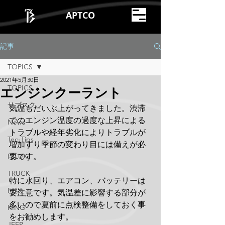
APTCO
記事
TOPICS
2021年5月30日
TOPICS
エンジンクーラント
サブスク
気温もだいぶ上がってきました。渋滞
でのエンジン温度の過度な上昇による
News
トラブルや経年劣化によりトラブルが
Tec-Tips
増加すり季節の変わり目には備えが必
HILUX
要です。
TRUCK
特に水回り、エアコン、バッテリーは
FOX
要注意です。気温差に影響する部分が
多いので夏前に点検整備をしておく事
KING
をお勧めします。
JEEP