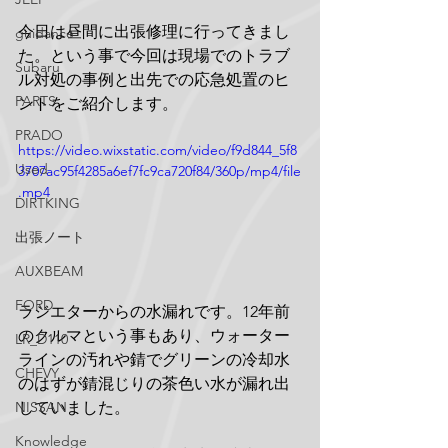
今日は昼間に出張修理に行ってきまし
guidance
た。という事で今回は現場でのトラブ
Subaru
ル対処の事例と出先での応急処置のヒ
PARTS
ントをご紹介します。
PRADO
https://video.wixstatic.com/video/f9d844_5f8
Used
3707ac95f4285a6ef7fc9ca720f84/360p/mp4/file
.mp4
DIRTKING
出張ノート
AUXBEAM
FORD
ラジエターからの水漏れです。12年前
のクルマという事もあり、ウォーター
LR_D110
ラインの汚れや錆でグリーンの冷却水
CHEVY
のはずが錆混じりの茶色い水が漏れ出
していました。
NISSAN
Knowledge