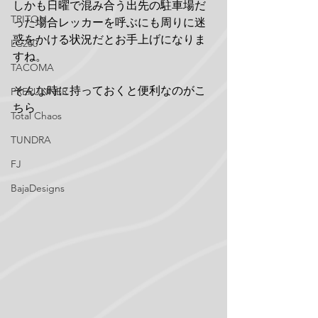
しかも日曜で混み合う出先の駐車場だ
TRITON
った場合レッカーを呼ぶにも周りに迷
惑をかける状況だとお手上げになりま
LC250
すね。
TACOMA
そんな時に持っておくと便利なのがこ
PRERUNNER
ちら
Total Chaos
TUNDRA
FJ
BajaDesigns