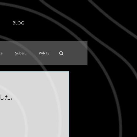
BLOG
ce
Subaru
PARTS
NISSAN
Knowledge
した。