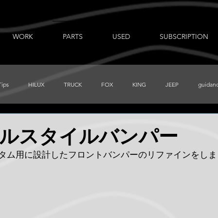
WORK
PARTS
USED
SUBSCRIPTION
Tips
HILUX
TRUCK
FOX
KING
JEEP
guidan
出張ノート
AUXBEAM
FORD
LR_D110
CHEVY
ルスタイルバンパー
タム用に設計したフロントバンパーのリファインをしま
PRERUNNER
Total Chaos
TUNDRA
FJ
BajaDesigns