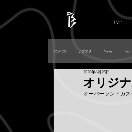
TOP
TOPICS
サブスク
News
Tec-
2020年6月25日
PRADO
Used
DIRTKING
オリジナ
オーバーランドカス
TRITON
LC250
TACOMA