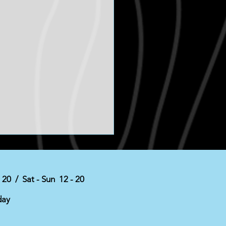
- 20 / Sat - Sun 12 - 20
ust tip
day