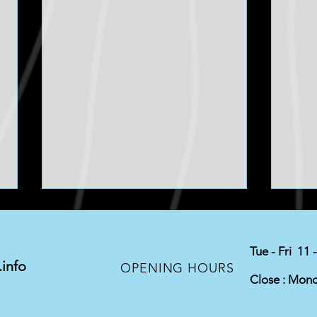
Tue - Fri 11 
info
Exha
OPENING HOURS
Close : Mon
TITAN SWAP / US NISSAN