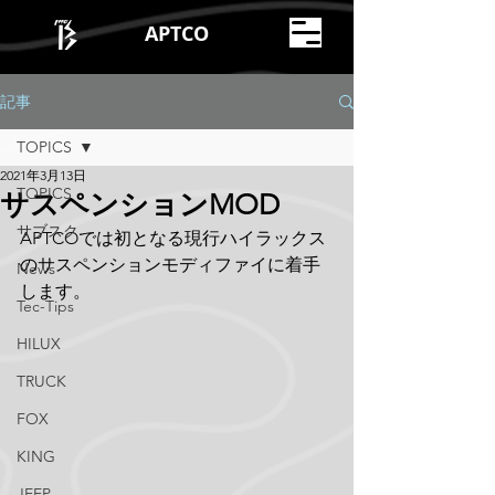
APTCO
記事
TOPICS
2021年3月13日
TOPICS
サスペンションMOD
サブスク
APTCOでは初となる現行ハイラックス
のサスペンションモディファイに着手
News
します。
Tec-Tips
HILUX
TRUCK
FOX
KING
JEEP