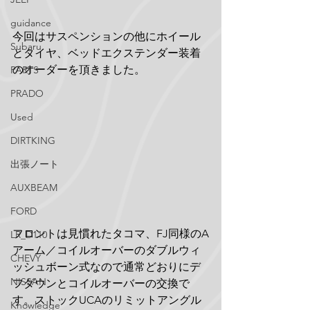
guidance
今回はサスペンションの他にホイール
Subaru
とタイヤ、ベッドエクステンダー装着
のオーダーを頂きました。
PARTS
PRADO
Used
DIRTKING
出張ノート
AUXBEAM
FORD
フロントは見慣れたタコマ、FJ同様のA
LR_D110
アーム／コイルオーバーのダブルウィ
CHEVY
ッシュボーン式なので通常どおりにデ
NISSAN
フダウンとコイルオーバーの交換で
す。ストックUCAのリミットアングル
Knowledge