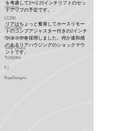
を考慮して2〜2.25インチリフトのセッ
TRITON
トアップの予定です。
LC250
リアはちょっと奮発してホースリモー
TACOMA
トのコンプアジャスター付きの2インチ
ショックを採用しました。何か違和感
PRERUNNER
のあるリアハウジングのショックマウ
Total Chaos
ントです。
TUNDRA
FJ
BajaDesigns