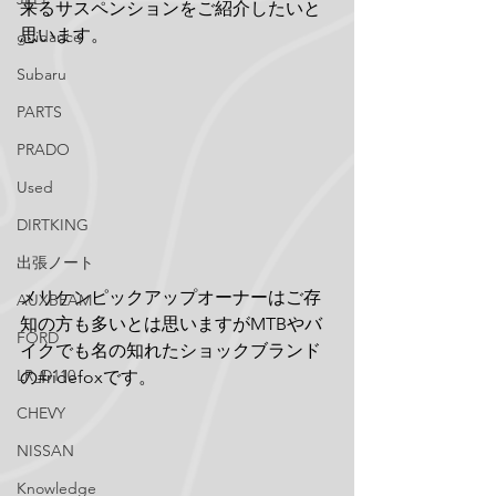
来るサスペンションをご紹介したいと
思います。
guidance
Subaru
PARTS
PRADO
Used
DIRTKING
出張ノート
メリケンピックアップオーナーはご存
AUXBEAM
知の方も多いとは思いますがMTBやバ
FORD
イクでも名の知れたショックブランド
LR_D110
の#ridefoxです。
CHEVY
NISSAN
Knowledge