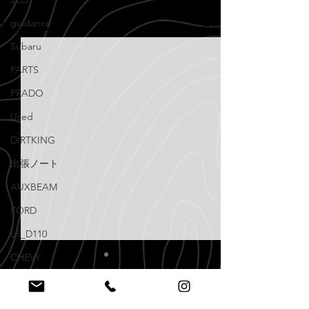
guidance
すべて表示
最新記事
Subaru
PARTS
PRADO
Used
DIRTKING
出張ノート
AUXBEAM
FORD
LR_D110
CHEVY
NISSAN
mail@aptco.info
EMAIL US
Knowledge