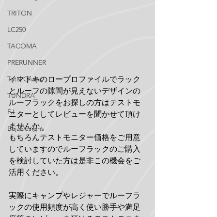
TRITON
LC250
TACOMA
PRERUNNER
イマドキのロープロファイルでラック
Total Chaos
とルーフの隙間が見えないデザインの
TUNDRA
ルーフラックをお探しの方はテストモ
FJ
ニターとしてレビューを聞かせて頂け
ませんか。
BajaDesigns
もちろんテストモニター価格をご用意
していますのでルーフラックのご購入
を検討していた方は是非この機会をご
活用ください。
実際にキャンプやレジャーでルーフラ
ックの使用頻度が高く使い勝手や満足