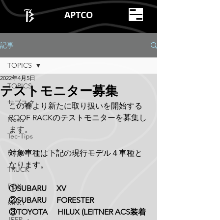
APTCO
記事
TOPICS
2022年4月5日
TOPICS
テストモニター募集
サブスク
この春より新たに取り扱いを開始する
ROOF RACKのテストモニターを募集し
News
ます。
Tec-Tips
HILUX
対象車種は下記の現行モデル４車種と
なります。
TRUCK
FOX
①SUBARU　 XV
②SUBARU　 FORESTER
KING
③TOYOTA 　HILUX (LEITNER ACS装着
JEEP