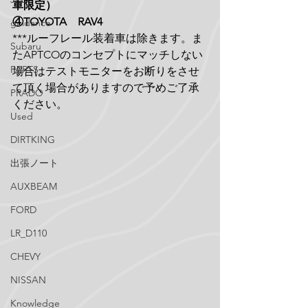
車限定）
④TOYOTA　RAV4　
guidance
***ルーフレール装着車は除きます。ま
Subaru
たAPTCOのコンセプトにマッチしない
PARTS
場合はテストモニターをお断りをさせ
て頂く場合がありますので予めご了承
PRADO
ください。
Used
DIRTKING
出張ノート
AUXBEAM
FORD
LR_D110
CHEVY
NISSAN
Knowledge