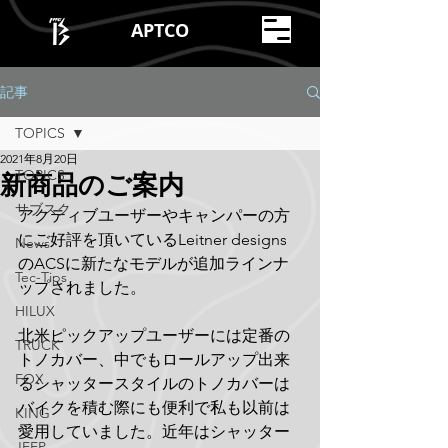
APTCO
記事
TOPICS
2021年8月20日
TOPICS
新商品のご案内
サブスク
アクティブユーザーやキャンパーの方
にご好評を頂いているLeitner designs
News
のACSに新たなモデルが追加ラインナ
Tec-Tips
ップされました。
HILUX
北米ピックアップユーザーには定番の
TRUCK
トノカバー、中でもロールアップ出来
FOX
るシャッタースタイルのトノカバーは
バイクを積む際にも便利で私も以前は
KING
愛用していました。近年はシャッター
JEEP