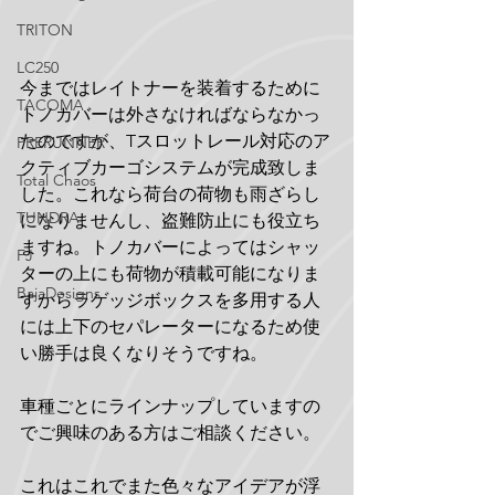
TRITON
LC250
今まではレイトナーを装着するために
TACOMA
トノカバーは外さなければならなかっ
たのですが、Tスロットレール対応のア
PRERUNNER
クティブカーゴシステムが完成致しま
Total Chaos
した。これなら荷台の荷物も雨ざらし
TUNDRA
になりませんし、盗難防止にも役立ち
ますね。トノカバーによってはシャッ
FJ
ターの上にも荷物が積載可能になりま
BajaDesigns
すからラゲッジボックスを多用する人
には上下のセパレーターになるため使
い勝手は良くなりそうですね。
車種ごとにラインナップしていますの
でご興味のある方はご相談ください。
これはこれでまた色々なアイデアが浮