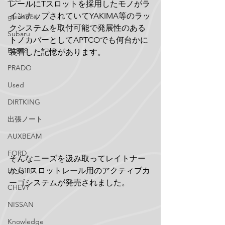
レールにTスロットを採用したモノがラ
インナップされていてYAKIMA等のラッ
guidance
クシステムを取付可能で発展性のある
Subaru
トノカバーとしてAPTCOでも何台かに
PARTS
装着した記憶があります。
PRADO
Used
DIRTKING
出張ノート
AUXBEAM
FORD
そんなニーズを汲み取ってレイトナー
からTスロットレール用のアクティブカ
LR_D110
ーゴシステムが発売されました。
CHEVY
NISSAN
Knowledge