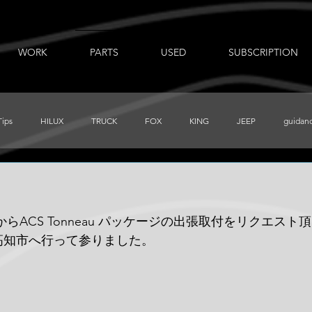
WORK
PARTS
USED
SUBSCRIPTION
Tips
HILUX
TRUCK
FOX
KING
JEEP
guidan
出張ノート
AUXBEAM
FORD
LR_D110
CHEVY
からACS Tonneau パッケージの出張取付をリクエス
PRERUNNER
Total Chaos
TUNDRA
FJ
BajaDesigns
高知市へ行って参りました。