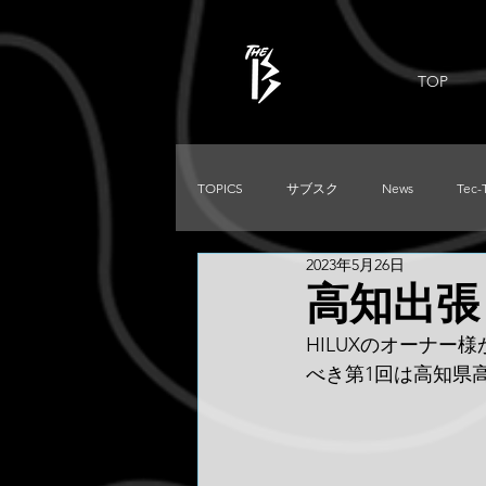
TOP
TOPICS
サブスク
News
Tec-
2023年5月26日
PRADO
Used
DIRTKING
高知出張
HILUXのオーナー様
TRITON
LC250
TACOMA
べき第1回は高知県