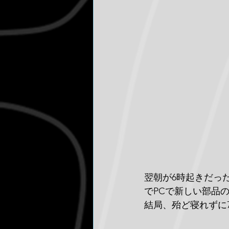
翌朝が6時起きだっ
でPCで新しい部品
結局、殆ど寝れずに