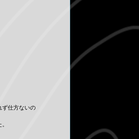
れず仕方ないの
た。