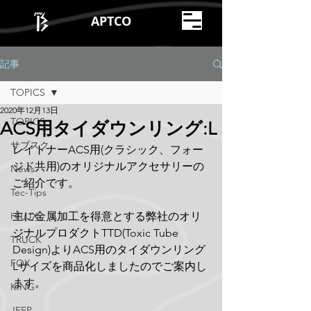
APTCO
記事
TOPICS
2020年12月13日
TOPICS
ACS用タイダウンリング:L
サブスク
レイトナーACS用(クラシック、フォー
ジド共用)のオリジナルアクセサリーの
News
ご紹介です。
Tec-Tips
HILUX
主に金属加工を得意とする弊社のオリ
ジナルプロダクトTTD(Toxic Tube 
TRUCK
Design)よりACS用のタイダウンリング
FOX
Lサイズを商品化しましたのでご案内し
ます。
KING
JEEP