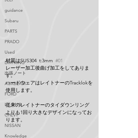
guidance
Subaru
PARTS
PRADO
Used
材質はSUS304  t:3mm  
#01
DIRTKING
レーザー加工後曲げ加工をしてありま
出張ノート
す。
ハードウェアはレイトナーのTracklokを
AUXBEAM
使用します。
FORD
LR_D110
従来のレイトナーのタイダウンリング
よりも1回り大きなデザインになってお
CHEVY
ります。
NISSAN
Knowledge