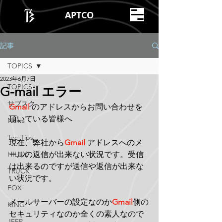
APTCO
記事
TOPICS
2023年6月7日
TOPICS
G-mail エラー
サブスク
Gmail
 のアドレスからお問い合わせを
頂いている皆様へ
News
Tec-Tips
現在、弊社から
Gmail
 アドレスへのメ
HILUX
ールの返信が出来ない状況です。受信
は出来るのですが送信や返信が出来な
TRUCK
い状況です。
FOX
メールサーバーの設定なのか
Gmail
側の
KING
セキュリティなのか全くの素人なので
JEEP