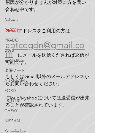
原因が分かりませんが対策に方を問い
合わせ中です。
guidance
Subaru
PARTS
Gmail
アドレスをご利用の方は 
PRADO
aptcogdn@gmail.co
Used
m
    にメールを送信くだされば返信が
DIRTKING
可能です。
出張ノート
もしくはGmail以外のメールアドレスか
AUXBEAM
らお問い合わせください。
FORD
iCloudやyahooについては送受信が出来
LR_D110
ることが確認されています。
CHEVY
NISSAN
Knowledge