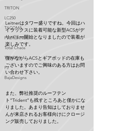
TRITON
LC250
Leitnerはタワー盛りですね。今回はハ
TACOMA
イラックスに装着可能な新型ACSがデ
リバリー開始となりましたので装着が
PRERUNNER
楽しみです。
Total Chaos
TUNDRA
僅かながらACSとギアポッドの在庫も
ございますのでご興味のある方はお問
FJ
い合わせ下さい。
BajaDesigns
また、弊社推奨のルーフテン
ト”Trident”も残すところあと僅かにな
りました。あまり告知はしておりませ
んが来店されるお客様向けにクロージ
ング販売しておりました。