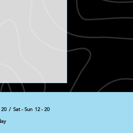
- 20 / Sat - Sun 12 - 20
ust tip
day