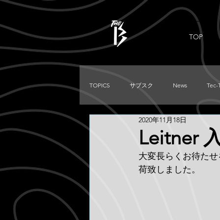
TOP
TOPICS
サブスク
News
Tec-
2020年11月18日
PRADO
Used
DIRTKING
Leitne
大変長らくお待たせ
TRITON
LC250
TACOMA
荷致しました。