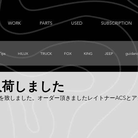
WORK
PARTS
USED
SUBSCRIPTION
Tips
HILUX
TRUCK
FOX
KING
JEEP
guidan
出張ノート
AUXBEAM
FORD
LR_D110
CHEVY
r 入荷しました
を致しました。オーダー頂きましたレイトナーACSと
PRERUNNER
Total Chaos
TUNDRA
FJ
BajaDesigns