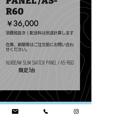
PANEL /AS-
R60
価
￥36,000
格
消費税抜き
|
配送料は別途計算します
在庫、納期等はご注文前にお問い合わ
せください。
AUXBEAM SLIM SWITCH PANEL / AS-R60
限定3台
従来のスイッチングパネルとは
異なるスティックバータイプの
コントローラーが新たにライン
ナップしました。一番シンプル
mail@aptco.info
EMAIL US
かつスマートなスイッチングコ
OPENING HOURS
ントローラーです。
Tue - Fri 11 - 20 / Sat - Sun 12 - 20