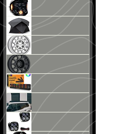
LED
POD
/
DOT
LP6
ROAM
/
DRIFTER
TENT
RACELINE
WHEELS
/
958
ROGUE
NOMAD
WHEELS
/
505
TOURING
SLIM
SWITCH
PANEL
/AS-
R60
LC250
/
3/4
Length
Roof
Rack
LED
POD
/
SQUADRON