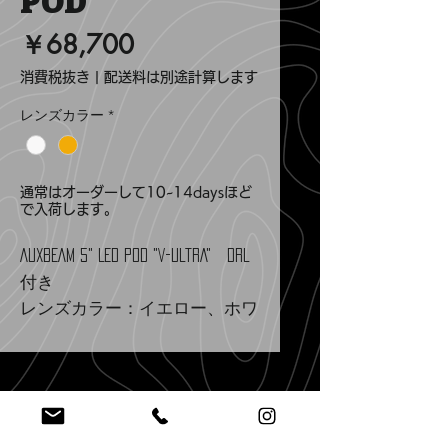
POD
価
￥68,700
格
消費税抜き
|
配送料は別途計算します
レンズカラー
*
通常はオーダーして10~14daysほど
で入荷します。
AUXBEAM 5" LED POD "V-ULTRA" DRL
付き
レンズカラー：イエロー、ホワ
イト
1パック/2個セット
Specification:
mail@aptco.info
EMAIL US
Size: 5 Inch