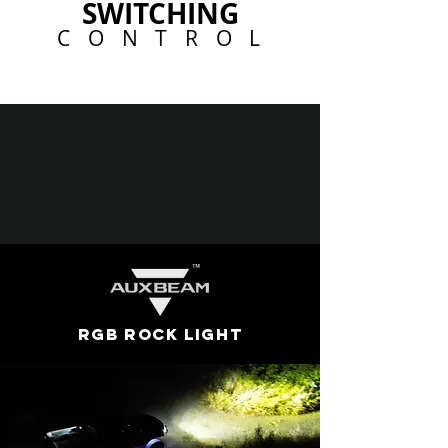
SWITCHING
C O N T R O L
RGB ROCK LIGHT