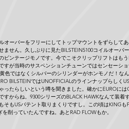
イルオーバーをフリーにしてトップマウントをずらしてあ
ません。久しぶりに見たBILSTEIN5100コイルオーバ
のビンテージモノです。今でこそクリップリフトはもう
ですが当時のサスペンションチューンではセンセーショ
INは黄色ではなくシルバーのシリンダーがホンモノだ！な
 BILSTEINではUNOFFICIALのラインナップらしくUS 
ったらしいという噂を聞きました。確かにEUROにはOFF
すからね。9300シリーズのBLACK HAWKなんて装
そもUSパテント取りまくりですし。この頃はKINGもFOXも
凌ぎを削っていたんですね。あとRAD FLOWもか。