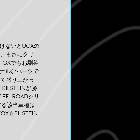
げないとUCAの
ー、まさにクリ
FOXでもお馴染
ナルなパーツで
んて盛り上がっ
BILSTEINが勝
 -ROADシリ
着する該当車種は
BILSTEIN