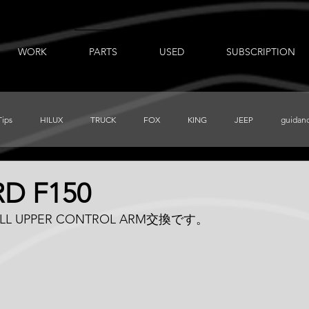
WORK
PARTS
USED
SUBSCRIPTION
Tips
HILUX
TRUCK
FOX
KING
JEEP
guidan
出張ノート
AUXBEAM
FORD
LR_D110
CHEVY
RD F150
BALL UPPER CONTROL ARM交換です。
PRERUNNER
Total Chaos
TUNDRA
FJ
BajaDesigns