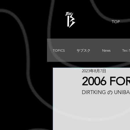
TOP
TOPICS
サブスク
News
Tec-
2023年8月7日
PRADO
Used
DIRTKING
2006 FO
DIRTKING の UNI
TRITON
LC250
TACOMA