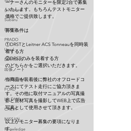
ーナーさんのモニターを限定2台で募集
いたします。もちろんテストモニター
guidance
価格でご提供致します。
Subaru
PARTS
募集条件は
PRADO
①DRSTとLeitner ACS Tonneauを同時装
Used
着する方
②DRSTのみを装着する方
DIRTKING
のどちらかをご選択いただきます。
出張ノート
AUXBEAM
当商品を装着後に弊社のオフロードコ
ースにてテスト走行にご協力頂きま
FORD
す。その他に取付マニュアルの写真撮
LR_D110
影と宣材写真を撮影してWEB上で広告
写真として使用させて頂きます。
CHEVY
NISSAN
以上がモニター募集の要項になりま
す。
Knowledge