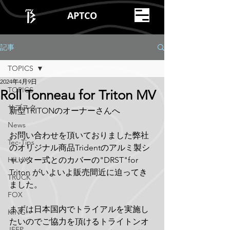
APTCO
記事
TOPICS
2024年4月9日
TOPICS
Roll Tonneau for Triton MV
サブスク
新型TRITONのオーナーさんへ
News
お問い合わせを頂いておりました弊社
Tec-Tips
のオリジナル商品Tridentのアルミ製シ
HILUX
ャッター式とのカバーの"DRST"for 
Triton がいよいよ販売間近に迫ってき
TRUCK
ました。
FOX
まずは日本国内でトライアルを実施し
KING
たいのでご協力を頂けるトライトンオ
JEEP