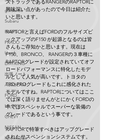
ズトラックであるRANGERのRAPTORに
興味深い点があったので今日は紹介た
guidance
いと思います。
Subaru
RAPTORと言えばFORDのフルサイズピ
PARTS
ックアップのF150 が起源となるのは皆
PRADO
さんもご存知かと思います。現在は
Used
F150、BRONCO、 RANGERの３車種に
RAPTORグレードが設定されていてオフ
DIRTKING
ロードパフォーマンスに特化したモデ
出張ノート
ルとして人気が高いです。トヨタの
TRD-PROグレードもこれに感化された
AUXBEAM
モデルですね。RAPTORについてはここ
FORD
では深く語りませんがとにかくFORDの
LR_D110
中ではスペシャルでスーパーな装備の
グレードであるという事です。
CHEVY
NISSAN
RAPTORで特筆すべきはアップグレード
されたサスペンションシステムです。
Knowledge