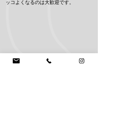
ッコよくなるのは大歓迎です。
トラックのフレームやサスペンション
構造はもう出尽くしているのかと思い
きやまだまだ進化をしていくのかもし
れません。RAPTORファミリーのライン
アップによって4リンクのコイルオーバ
ー化が標準仕様になってくるのかと思
うとリーフリジットからXトラック、ダ
ブルウィッシュボーンと進化を遂げて
きたラダーフレーム車のまた新たな進
化に立ち会えることが出来て嬉しく思