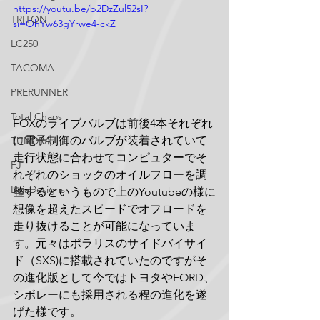
https://youtu.be/b2DzZul52sI?
TRITON
si=OhYw63gYrwe4-ckZ
LC250
TACOMA
PRERUNNER
Total Chaos
FOXのライブバルブは前後4本それぞれ
に電子制御のバルブが装着されていて
TUNDRA
走行状態に合わせてコンピュターでそ
FJ
れぞれのショックのオイルフローを調
BajaDesigns
整するというもので上のYoutubeの様に
想像を超えたスピードでオフロードを
走り抜けることが可能になっていま
す。元々はポラリスのサイドバイサイ
ド（SXS)に搭載されていたのですがそ
の進化版として今ではトヨタやFORD、
シボレーにも採用される程の進化を遂
げた様です。