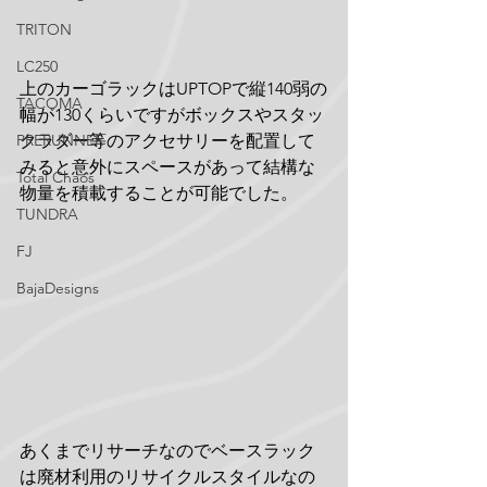
TRITON
LC250
上のカーゴラックはUPTOPで縦140弱の
TACOMA
幅が130くらいですがボックスやスタッ
PRERUNNER
クラダー等のアクセサリーを配置して
みると意外にスペースがあって結構な
Total Chaos
物量を積載することが可能でした。
TUNDRA
FJ
BajaDesigns
あくまでリサーチなのでベースラック
は廃材利用のリサイクルスタイルなの