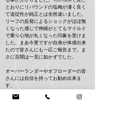
とおりにリバウンドの塩梅が凄く良く
て追従性が純正とは全然違いました。
リーフの反発によるショックがほぼ無
くなった感じで伸縮がとてもマイルド
で乗り心地が丸くなった印象を受けま
した。まあ今更ですが自身が体感出来
たので皆さんにも一応ご報告まで。ま
さに百聞は一見に如かずでした。
オーバーランダーやオフローダーの皆
さんには自信を持ってお勧め出来ま
す。
ミドルハイトラックやカーゴラックも
是非ご検討ください。車種に合わせて
製作可能なのでご興味がある方は是
非。