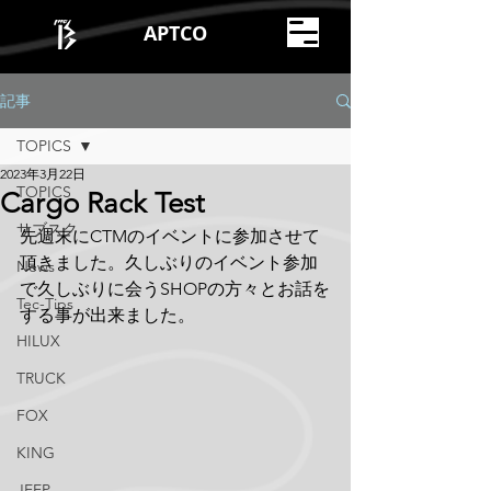
APTCO
記事
TOPICS
2023年3月22日
TOPICS
Cargo Rack Test
サブスク
先週末にCTMのイベントに参加させて
頂きました。久しぶりのイベント参加
News
で久しぶりに会うSHOPの方々とお話を
Tec-Tips
する事が出来ました。
HILUX
TRUCK
FOX
KING
JEEP