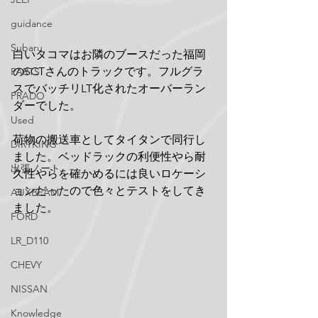
guidance
Subaru
白いタコマはお隣のブースだった福岡
のSCTさんのトラックです。フルグラ
PARTS
スでバッチリLT化されたオーバーラン
PRADO
ダーでした。
Used
荷物の搬送車としてタイタンで同行し
DIRTKING
ました。ベッドラックの利便性やら耐
出張ノート
久性やらを確かめるには良いロケーシ
ョンだったので色々とテストをしてき
AUXBEAM
ました。
FORD
LR_D110
CHEVY
NISSAN
Knowledge