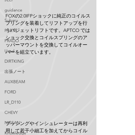
guidance
FOXの2.0IFPショックに純正のコイルス
Subaru
プリングを装着してリフトアップを行
うバジェットリフトです。APTCO では
PARTS
ショック交換とコイルスプリングのア
PRADO
ッパーマウントを交換してコイルオー
Used
バーを組立ています。
DIRTKING
出張ノート
AUXBEAM
FORD
LR_D110
CHEVY
NISSAN
ブッシングやインシュレーターは再利
用して若干小細工を加えてからコイル
Knowledge