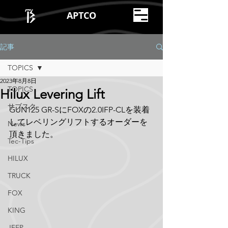
APTCO
記事
TOPICS
2023年8月8日
TOPICS
Hilux Levering Lift
サブスク
GUN125 GR-SにFOXの2.0IFP-CLを装着
してレベリングリフトするオーダーを
News
頂きました。
Tec-Tips
HILUX
TRUCK
FOX
KING
JEEP