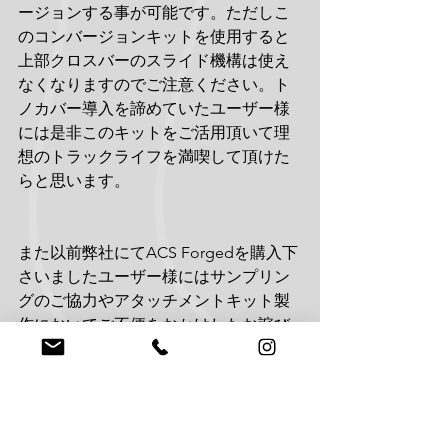
ージョンする事が可能です。ただしこ
のコンバージョンキットを使用すると
上部クロスバーのスライド機構は使え
なくなりますのでご注意ください。ト
ノカバー導入を諦めていたユーザー様
には是非このキットをご活用頂いて理
想のトラックライフを満喫して頂けた
らと思います。
また以前弊社にてACS Forgedを購入下
さいましたユーザー様にはサンプリン
グのご協力やアタッチメントキット製
作においてご不便をおかけしたお詫び
の気持ちを込めまして
「特別ディスカウントプライス」
にて
ロールシャッタートノカバーとコンバ
ージョンキットをご用意させて頂きま
す。ご興味がございましたらどうかお