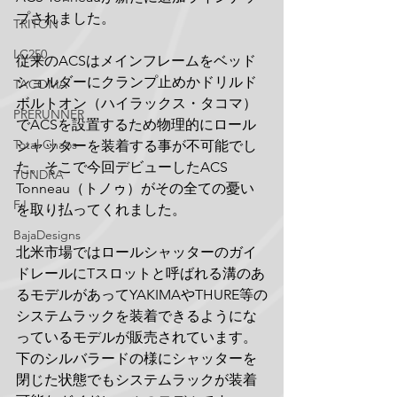
プされました。
TRITON
LC250
従来のACSはメインフレームをベッド
ショルダーにクランプ止めかドリルド
TACOMA
ボルトオン（ハイラックス・タコマ）
PRERUNNER
でACSを設置するため物理的にロール
Total Chaos
シャッターを装着する事が不可能でし
た。そこで今回デビューしたACS 
TUNDRA
Tonneau（トノゥ）がその全ての憂い
FJ
を取り払ってくれました。
BajaDesigns
北米市場ではロールシャッターのガイ
ドレールにTスロットと呼ばれる溝のあ
るモデルがあってYAKIMAやTHURE等の
システムラックを装着できるようにな
っているモデルが販売されています。
下のシルバラードの様にシャッターを
閉じた状態でもシステムラックが装着