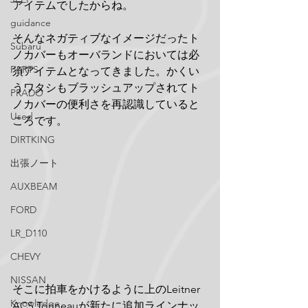
アイテムでしたからね。
guidance
そんなネガティブなイメージだったト
Subaru
ノカバーもオーバランドにおいては必
PARTS
須アイテムとなってきました。かくい
うワタシもブラッシュアップされてト
PRADO
ノカバーの便利さを再認識していると
Used
ころです。
DIRTKING
出張ノート
AUXBEAM
FORD
LR_D110
CHEVY
NISSAN
そこに拍車をかけるように上のLeitner 
Knowledge
ACS Tonneauが新たに追加ラインナッ