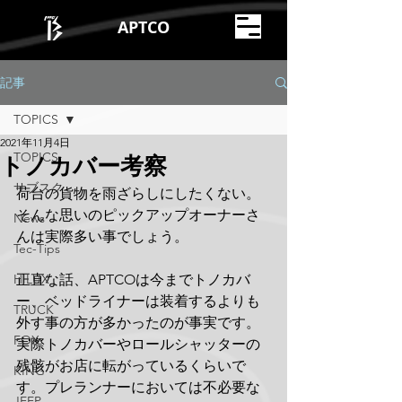
APTCO
記事
TOPICS
2021年11月4日
TOPICS
トノカバー考察
サブスク
荷台の貨物を雨ざらしにしたくない。
そんな思いのピックアップオーナーさ
News
んは実際多い事でしょう。
Tec-Tips
HILUX
正直な話、APTCOは今までトノカバ
ー、ベッドライナーは装着するよりも
TRUCK
外す事の方が多かったのが事実です。
FOX
実際トノカバーやロールシャッターの
残骸がお店に転がっているくらいで
KING
す。プレランナーにおいては不必要な
JEEP