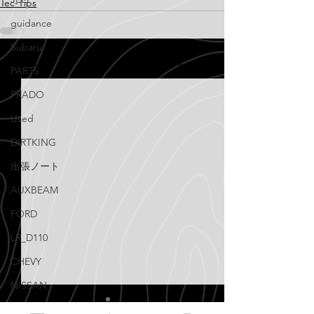
Tec-Tips
guidance
Subaru
すべて表示
最新記事
PARTS
PRADO
Used
DIRTKING
出張ノート
AUXBEAM
FORD
LR_D110
CHEVY
NISSAN
Knowledge