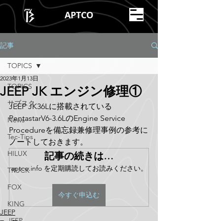
APTCO
記事
TOPICS
2023年1月13日
TOPICS
JEEP JK エンジン修理①
サブスク
JEEP JK36Lに搭載されている
PentastarV6-3.6LのEngine Service 
News
Procedureを備忘録兼修理事例の参考に
Tec-Tips
ノートしておきます。
HILUX
記事の続きは…
aptco.info を定期購読してお読みください。
TRUCK
FOX
今すぐ申込む
KING
JEEP
JEEP