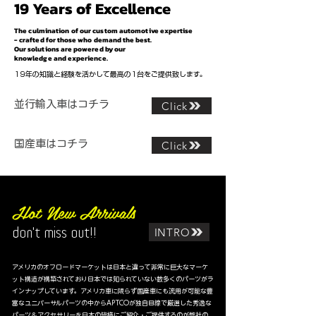
19 Years of Excellence
The culmination of our custom
automotive expertise
-
crafted for those who demand the best.
Our solutions are
powered by our
knowledge and experience.
19年の知識と経験を活かして最高の1台をご提供致します。
並行輸入車はコチラ
Click
​国産車はコチラ
Click
Hot New Arrivals
INTRO
don't miss out!!
アメリカのオフロードマーケットは日本と違って非常に巨大なマーケ
ット構造が構築されており日本では知られていない数多くのパーツがラ
インナップしています。アメリカ車に限らず国産車にも流用が可能な豊
富なユニバーサルパーツの中からAPTCOが独自目線で厳選した秀逸な
パーツ＆アクセサリーを日本の皆様にご紹介・ご提供するのが弊社の