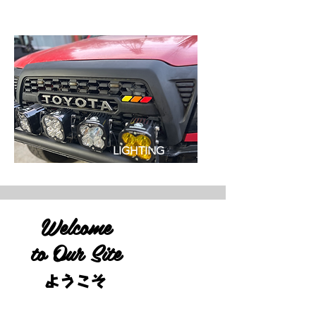
LIGHTING
Welcome
to Our Site
ようこそ