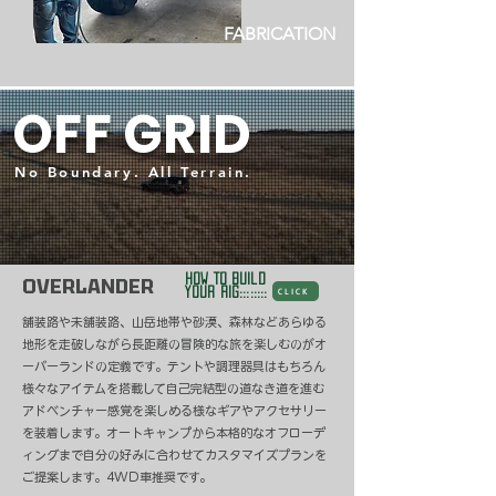
FABRICATION
OFF GRID
No Boundary. All Terrain.
HOW TO BUILD
OVERLANDER
your rig::::::::
CLICK
​舗装路や未舗装路、山岳地帯や砂漠、森林などあらゆる
地形を走破しながら長距離の冒険的な旅を楽しむのがオ
ーバーランドの定義です。テントや調理器具はもちろん
様々なアイテムを搭載して自己完結型の道なき道を進む
アドベンチャー感覚を楽しめる様なギアやアクセサリー
を装着します。オートキャンプから本格的なオフローデ
ィングまで自分の好みに合わせてカスタマイズプランを
ご提案します。4WD車推奨です。