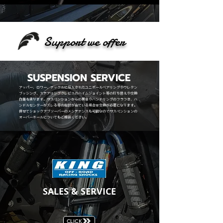
Support we offer
SUSPENSION SERVICE
アッパー、ロワー、ナックルに圧入されたユニボールベアリングやウレタン
ブッシング、ステアリングクレビスのハイムジョイント等の打ち替えや交換
作業を承ります。サスペンション
からの異音やハンドリングのフラつき、ハ
ンドルセンターがズレる等の
症状が出ている場合は交換が必要になります。
併せてショックアブソーバーのメンテナンスも可能なのでサスペンションの
オーバーホール​についてもご相談ください。
SALES & SERVICE
CLICK