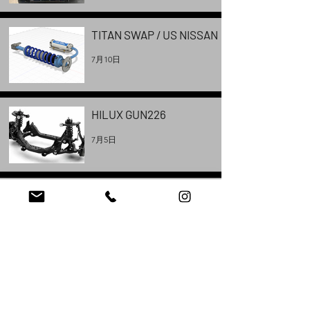
TITAN SWAP / US NISSAN
7月10日
HILUX GUN226
7月5日
SUSPENSION MOD / FJ
7月5日
Steering Fix
7月2日