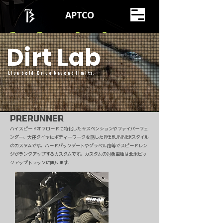
APTCO
Race-Proven. Trail-Tested.
Dirt Lab
American Tough.
Every part is proven in the heat of racing and
Live bold.Drive beyond limits.
the harshness of overlanding - so you can
count on it anywhere.
PRERUNNER
ハイスピードオフロードに特化したサスペンションやファイバーフェ
ンダー、大径タイヤにボディーワークを施したPRERUNNERスタイル
のカスタムです。ハードパックダートやグラベル路等でスピードレン
ジがランクアップするカスタムです。カスタムの対象車種は北米ピッ
クアップトラックに限ります。