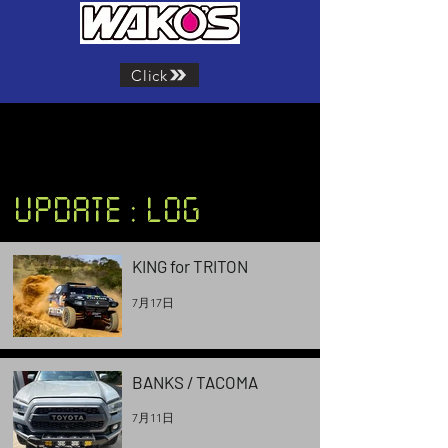
Click
UPDATE : LOG
KING for TRITON
7月17日
BANKS / TACOMA
7月11日