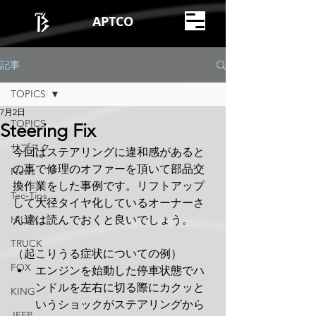
APTCO
記事
TOPICS
7月2日
TOPICS
Steering Fix
サブスク
今回はステアリングに違和感があると
の事で修理のオファーを頂いて部品交
News
換作業をした事例です。リフトアップ
Tec-Tips
して大径タイヤ化しているオーナーさ
HILUX
ん達は読んでおくと良いでしょう。
TRUCK
（起こりうる症状についての例）
FOX
エンジンを始動した停車状態でハ
ンドルを左右に切る際にカクッと
KING
いうショックがステアリングから
JEEP