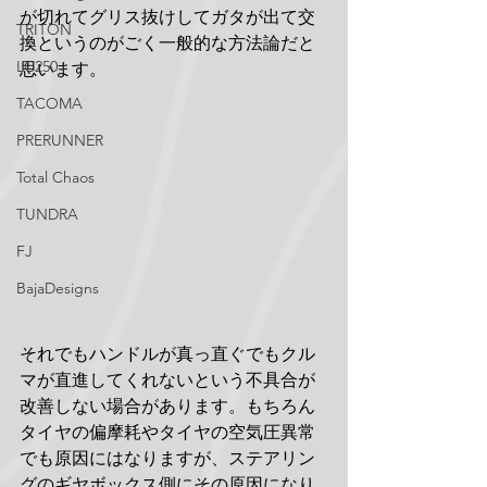
が切れてグリス抜けしてガタが出て交
TRITON
換というのがごく一般的な方法論だと
LC250
思います。
TACOMA
PRERUNNER
Total Chaos
TUNDRA
FJ
BajaDesigns
それでもハンドルが真っ直ぐでもクル
マが直進してくれないという不具合が
改善しない場合があります。もちろん
タイヤの偏摩耗やタイヤの空気圧異常
でも原因にはなりますが、ステアリン
グのギヤボックス側にその原因になり