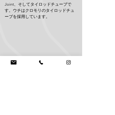
Joint、そしてタイロッドチューブで
す。ウチはクロモリのタイロッドチュ
ーブを採用しています。
次にタイロッドエンド側のHeim Joint
とスピンドルアダプター、そして
Grade8以上のハードウェア（ボルトナ
ット）です。