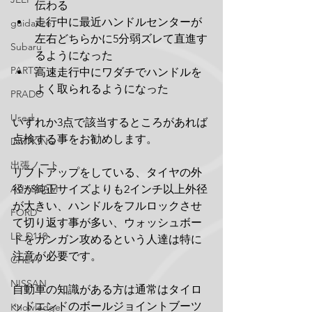
伝わる
走行中に最近ハンドルセンターが
guidance
左右どちらかに5分弱ズレて直進す
Subaru
るようになった
PARTS
高速走行中にワダチでハンドルを
よく取られるようになった
PRADO
Used
いずれか3点で該当するところがあれば
点検する事をお勧めします。
DIRTKING
出張ノート
リフトアップをしている、タイヤの外
AUXBEAM
径が純正サイズよりも2インチ以上外径
が大きい、ハンドルをフルロックさせ
FORD
て切り返す事が多い、ウォッシュボー
LR_D110
ドをガンガン攻めるという人達は特に
注意が必要です。
CHEVY
NISSAN
自動車の知識がある方は通常はタイロ
ッドエンドのボールジョイントブーツ
Knowledge