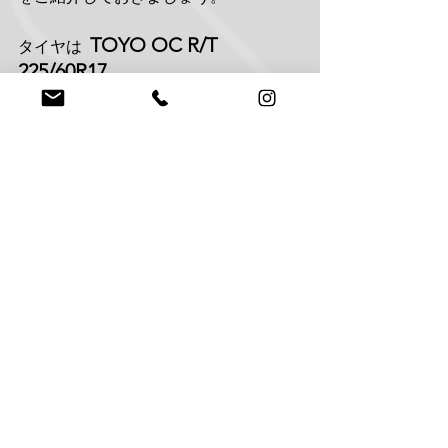
TOYO OC R/T 
タイヤは  
225/60R17
METHOD MR707 
ホイールは　
BEAD GRIP  17x8.5J +38
タイヤ幅225に8.5Jリムはやや引っ張り
気味ですがBEAD GRIPなので安心です
（用途は違うけど）