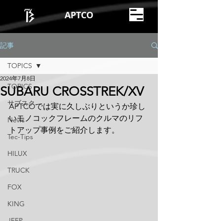
APTCO
記事
TOPICS
2024年7月8日
TOPICS
SUBARU CROSSTREK/XV
サブスク
APTCOでは実に久しぶりというか珍し
いモノコックフレームのクルマのリフ
News
トアップ事例をご紹介します。
Tec-Tips
HILUX
TRUCK
FOX
KING
JEEP