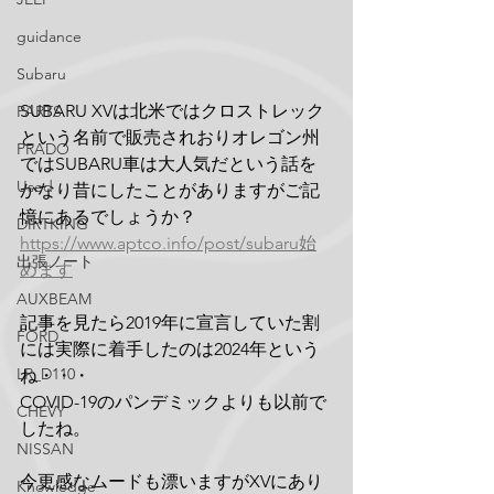
guidance
Subaru
SUBARU XVは北米ではクロストレック
PARTS
という名前で販売されおりオレゴン州
PRADO
ではSUBARU車は大人気だという話を
Used
かなり昔にしたことがありますがご記
憶にあるでしょうか？
DIRTKING
https://www.aptco.info/post/subaru始
出張ノート
めます
AUXBEAM
記事を見たら2019年に宣言していた割
FORD
には実際に着手したのは2024年という
LR_D110
ね・・・
COVID-19のパンデミックよりも以前で
CHEVY
したね。
NISSAN
今更感なムードも漂いますがXVにあり
Knowledge