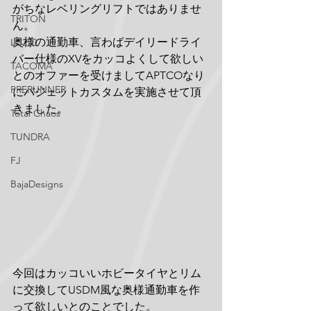
がちなレベリングリフトではありませ
TRITON
ん。
奥様の通勤車、言わばデイリードライ
LC250
バー仕様のXVをカッコよくして欲しい
TACOMA
とのオファーを受けましてAPTCOなり
PRERUNNER
にバジェットカスタムを実施させて頂
きました。
Total Chaos
TUNDRA
FJ
BajaDesigns
今回はカッコいいホビータイヤとリム
に交換してUSDM風な奥様通勤車を作
って欲しいとのことでした。