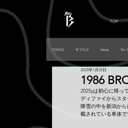
TOP
TOPICS
サブスク
News
Tec-
2025年1月25日
PRADO
Used
DIRTKING
1986 B
2025yは初心に帰っ
TRITON
LC250
TACOMA
ディファイからスタ
降雪の中を新潟から自
載されている車体で