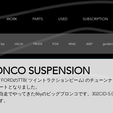
WORK
PARTS
USED
SUBSCRIPTION
Tips
HILUX
TRUCK
FOX
KING
JEEP
guidan
出張ノート
AUXBEAM
FORD
LR_D110
CHEVY
RONCO SUSPENSION
てFORDのTTB( ツイントラクションビーム) のチュー
PRERUNNER
Total Chaos
TUNDRA
FJ
BajaDesigns
ートとなりました。
走でやってきた86yのビッグブロンコです。302CID-5.
す。