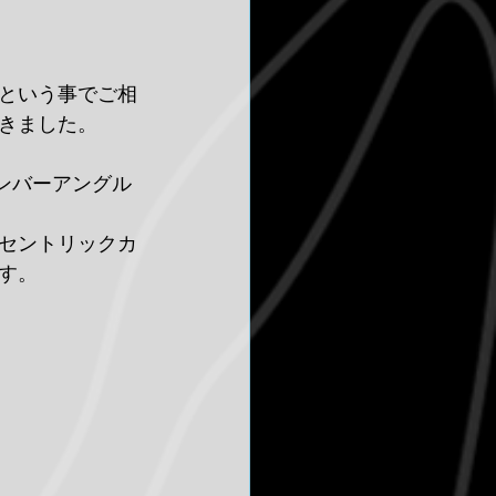
という事でご相
きました。
ンバーアングル
キセントリックカ
す。