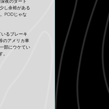
方が深夜のダート
う少し余裕がある
。PODじゃな
いているブレーキ
ラ等のアメリカ車
一部にウケてい
です。