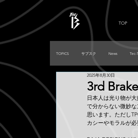
TOP
TOPICS
サブスク
News
Tec-
2025年8月30日
PRADO
Used
DIRTKING
3rd Brak
日本人は光り物が大
TRITON
LC250
TACOMA
で分からない微妙な
思います。ただしT
カシーやモラルが必