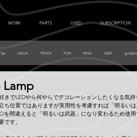
WORK
PARTS
USED
SUBSCRIPTION
Tips
HILUX
TRUCK
FOX
KING
JEEP
guidan
出張ノート
AUXBEAM
FORD
LR_D110
CHEVY
e Lamp
好きでLEDやら何やらでデコレーションしたくなる気持
PRERUNNER
Total Chaos
TUNDRA
FJ
BajaDesigns
立ち位置ではありますが実用性を考慮すれば「明るいは
POを間違えると「明るいは武器」になり変わるため使
要です。