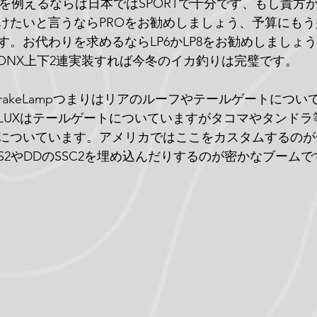
SのXLを例えるならば日本ではSPORTで十分です、もし貴
抜けたいと言うならPROをお勧めしましょう、予算にも
す。お代わりを求めるならLP6かLP8をお勧めしましょう
ばONX上下2連実装すれば今冬のイカ釣りは完璧です。
BrakeLampつまりはリアのルーフやテールゲートにつ
ILUXはテールゲートについていますがタコマやタンド
についています。アメリカではここをカスタムするのが
NSのS2やDDのSSC2を埋め込んだりするのが密かなブーム