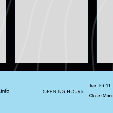
Tue - Fri 11 
info
Exha
OPENING HOURS
Close : Mon
TITAN SWAP / US NISSAN