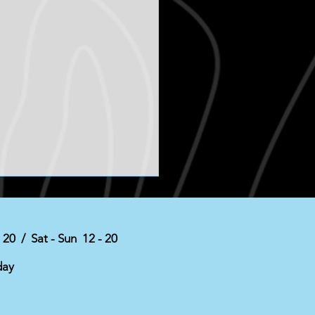
- 20 / Sat - Sun 12 - 20
ust tip
day