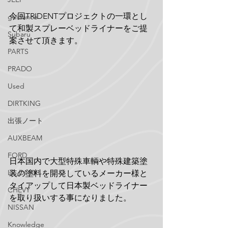
今回TRIDENTプロジェクトの一環とし
guidance
て和製スプレーベッドライナーをご提
Subaru
案させて頂きます。
PARTS
PRADO
Used
DIRTKING
出張ノート
AUXBEAM
FORD
日本国内で大型特殊車輌や特殊建築塗
LR_D110
装の塗料を開発しているメーカー様と
タイアップして日本製ベッドライナー
CHEVY
を取り扱いする事になりました。
NISSAN
Knowledge