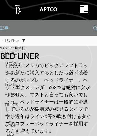
APTCO
記事
TOPICS
2022年11月21日
TOPICS
BED LINER
サブスク
自分がアメリカでピックアップトラッ
クを新たに購入するとしたら必ず装着
News
するのがスプレーベッドライナー、ベ
Tec-Tips
ッドエクステンダーの2つは絶対に欠か
HILUX
せません。マストと言っても良いでし
ょう。ベッドライナーは一般的に流通
TRUCK
しているのが樹脂製の被せるタイプで
FOX
すが近年はラインX等の吹き付けるタイ
プのスプレーベッドライナーを採用す
KING
る方も増えています。
JEEP