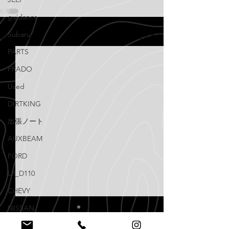
guidance
Subaru
すべて表示
最新記事
PARTS
PRADO
Used
DIRTKING
出張ノート
AUXBEAM
FORD
LR_D110
CHEVY
NISSAN
Knowledge