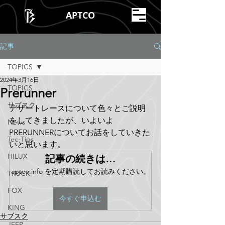
APTCO
記事
TOPICS
2024年3月16日
TOPICS
Prerunner
サブスク
デザートレースについて色々とご説明
をしてきましたが、いよいよ
News
PRERUNNERについてお話をしていきた
Tec-Tips
いと思います。
HILUX
記事の続きは…
aptco.info を定期購読してお読みください。
TRUCK
FOX
今すぐ申込む
KING
サブスク
JEEP