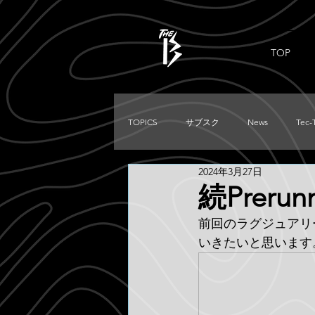
TOP
TOPICS
サブスク
News
Tec-
2024年3月27日
PRADO
Used
DIRTKING
続Prerun
前回のラグジュアリ
TRITON
LC250
TACOMA
いきたいと思います