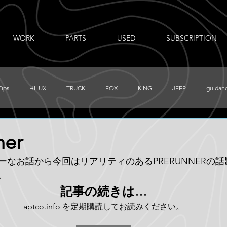
WORK
PARTS
USED
SUBSCRIPTION
Tips
HILUX
TRUCK
FOX
KING
JEEP
guidan
出張ノート
AUXBEAM
FORD
LR_D110
CHEVY
ner
ーなお話から今回はリアリティのあるPRERUNNERの
PRERUNNER
Total Chaos
TUNDRA
FJ
BajaDesigns
。
記事の続きは…
aptco.info を定期購読してお読みください。