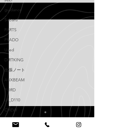
guidance
すべて表示
最新記事
Subaru
PARTS
PRADO
Used
DIRTKING
出張ノート
AUXBEAM
FORD
LR_D110
CHEVY
NISSAN
mail@aptco.info
EMAIL US
Knowledge