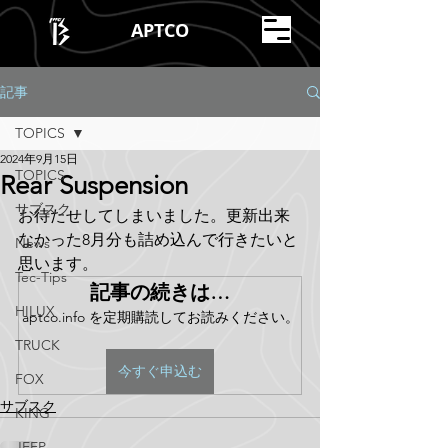
APTCO
記事
TOPICS
2024年9月15日
TOPICS
Rear Suspension
サブスク
お待たせしてしまいました。更新出来
なかった8月分も詰め込んで行きたいと
News
思います。
Tec-Tips
記事の続きは…
HILUX
aptco.info を定期購読してお読みください。
TRUCK
今すぐ申込む
FOX
サブスク
KING
JEEP