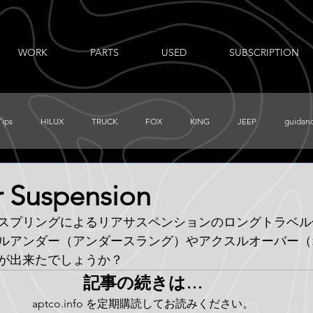
WORK
PARTS
USED
SUBSCRIPTION
Tips
HILUX
TRUCK
FOX
KING
JEEP
guidan
出張ノート
AUXBEAM
FORD
LR_D110
CHEVY
 Suspension
スプリングによるリアサスペンションのロングトラベル
PRERUNNER
Total Chaos
TUNDRA
FJ
BajaDesigns
ルアンダー（アンダースラング）やアクスルオーバー（
が出来たでしょうか？
記事の続きは…
aptco.info を定期購読してお読みください。