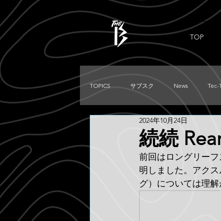
TOP
TOPICS
サブスク
News
Tec-
2024年10月24日
PRADO
Used
DIRTKING
続続 Rear
前回はロングリーフ
TRITON
LC250
TACOMA
明しました。アクス
グ）については理解