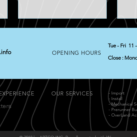
Tue - Fri 11 
info
OPENING HOURS
LEAF SPRING
Close : Mon
オス
 EXPERIENCE
OUR SERVICES
- Import
- Install
- Mechanical S
tters
- Prerunner Bu
- OverLand Ac