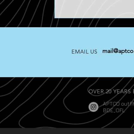
mail@aptco.
EMAIL US
RAW FOOTAGE
OVER 20 YEARS
APTCO outfi
BDE_OFL