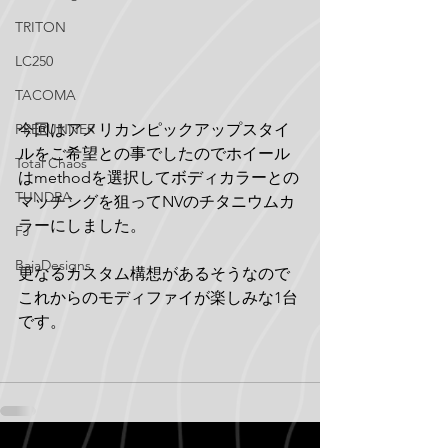
TRITON
LC250
TACOMA
PRERUNNER
今回はアメリカンピックアップスタイ
ルをご希望との事でしたのでホイール
Total Chaos
はmethodを選択してボディカラーとの
TUNDRA
マッチングを狙ってNVのチタニウムカ
ラーにしました。
FJ
BajaDesigns
更なるカスタム構想があるそうなので
これからのモディファイが楽しみな1台
です。