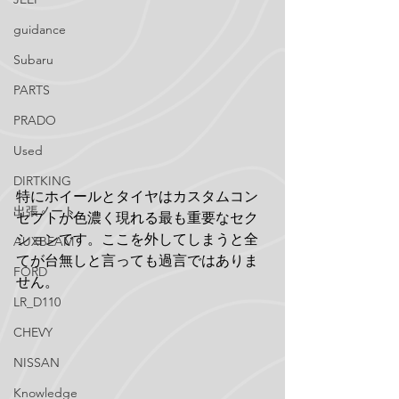
guidance
Subaru
PARTS
PRADO
Used
DIRTKING
特にホイールとタイヤはカスタムコン
出張ノート
セプトが色濃く現れる最も重要なセク
ションです。ここを外してしまうと全
AUXBEAM
てが台無しと言っても過言ではありま
FORD
せん。
LR_D110
CHEVY
NISSAN
Knowledge