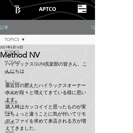
APTCO
記事
TOPICS
2021年6月16日
TOPICS
Method NV
サブスク
ハイラックスGUN倶楽部の皆さん、こ
んにちは
News
Tec-Tips
最近目の肥えたハイラックスオーナー
HILUX
さんが段々と増えてきている様に思い
ます。
TRUCK
購入時はカッコイイと思ったものが実
FOX
はちょっと違うことに気が付いてリモ
ディファイを求めて来店される方が増
KING
えてきました。
JEEP