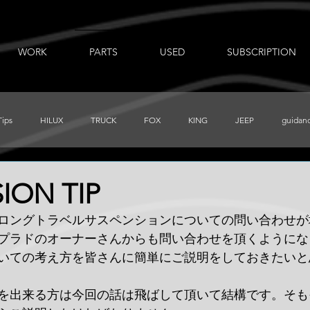
WORK
PARTS
USED
SUBSCRIPTION
Tips
HILUX
TRUCK
FOX
KING
JEEP
guidan
出張ノート
AUXBEAM
FORD
LR_D110
CHEVY
ION TIP
ロングトラベルサスペンションについての問い合わせが
PRERUNNER
Total Chaos
TUNDRA
FJ
BajaDesigns
プラドのオーナーさんからも問い合わせを頂くようにな
いての考え方を皆さんに簡単にご説明をしておきたいと
を出来る方は今回の話は飛ばして頂いて結構です。そも