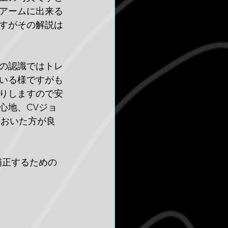
アームに出来る
すがその解説は
の認識ではトレ
いる様ですがも
りしますので安
心地、CVジョ
ておいた方が良
補正するための