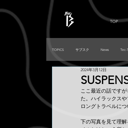
TOP
TOPICS
サブスク
News
Tec-
2024年3月12日
PRADO
Used
DIRTKING
SUSPENS
ここ最近の話ですが
TRITON
LC250
TACOMA
た。ハイラックスや
ロングトラベルにつ
下の写真を見て理解