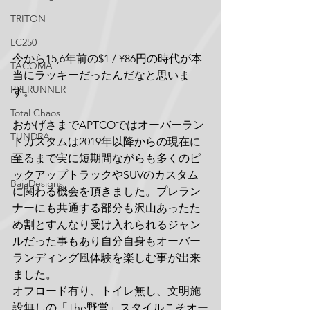
TRITON
LC250
今から15,6年前の$1 / ¥86円の時代が本
TACOMA
当にラッキーだったんだなと思いま
PRERUNNER
す。
Total Chaos
おかげさまでAPTCOではオーバーラン
TUNDRA
ドカスタムは2019年以降からの現在に
至るまで実に短期間ながらも多くのピ
FJ
ックアップトラックやSUVのカスタム
BajaDesigns
に関わる機会を頂きました。プレラン
ナーにも共通する部分も沢山あったた
め割とすんなり受け入れられるジャン
ルだった事もあり自分自身もオーバー
ランディング風体験を楽しむ事が出来
ました。
オフロード有り、トイレ無し、文明施
設無しの「The野営」スタイルこそオー