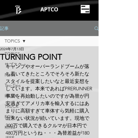
APTCO
記事
TOPICS
2024年7月13日
TOPICS
TURNING POINT
サブスク
キャンプやオーバーランドブームが落
ち着いてきたところでそろそろ新たな
News
スタイルを提案したいなと最近妄想を
Tec-Tips
しています。本来であればPRERUNNER
HILUX
事業を再始動したいのですが為替が円
安過ぎてアメリカ車を輸入するにはあ
TRUCK
まりに高額すぎて車体すら気軽に購入
FOX
出来ない状況が続いています。現地で
300万で購入できるクルマが日本円で
KING
480万円というね・・・為替差益が180
JEEP