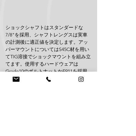
ショックシャフトはスタンダードな
7/8"を採用、シャフトレングスは実車
の計測後に適正値を決定します。アッ
パーマウントについてはS45C材を用い
てTIG溶接でショックマウントを組み立
てます。使用するハードウェアは
Grade10のボルトナットかF911を採用
する予定です。コイルオーバーのスプ
リングについてはKING、EIBACHのい
ずれかを選択可能です。スプリングレ
ートは50LBS刻みで600-650-700LBSの範
囲で選択が可能です。車高は1”~2.5"リ
フトの範囲を予定しています。使用目
的や装着重量に応じたレートを選択頂
ける予定です。