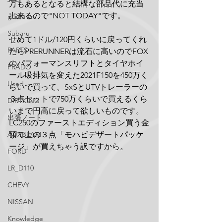
万もあるとなると結構な部品代に充当
出来るので"NOT TODAY"です。
guidance
Subaru
せめて1ドル/120円くらいに戻ってくれ
PARTS
たらPRERUNNERは流石に高いのでFOX
のパフォーマンスリフトとタイヤホイ
PRADO
ール吸排気を変えた2021F150を450万く
Used
らいで買って、SxSとUTVトレーラーの
３点セットで750万くらいで買えるくら
DIRTKING
いまで円高に戻って欲しいものです。
出張ノート
LC250のファーストエディション買う金
AUXBEAM
額で上の３点「モハビデザートパッケ
ージ」が買えちゃう訳ですから。
FORD
LR_D110
CHEVY
NISSAN
Knowledge