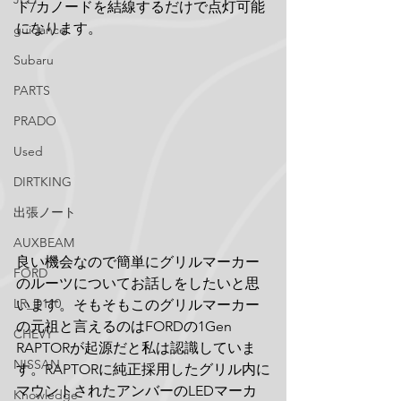
ド/カノードを結線するだけで点灯可能
になります。
guidance
Subaru
PARTS
PRADO
Used
DIRTKING
出張ノート
AUXBEAM
良い機会なので簡単にグリルマーカー
FORD
のルーツについてお話しをしたいと思
LR_D110
います。そもそもこのグリルマーカー
の元祖と言えるのはFORDの1Gen 
CHEVY
RAPTORが起源だと私は認識していま
NISSAN
す。RAPTORに純正採用したグリル内に
マウントされたアンバーのLEDマーカ
Knowledge