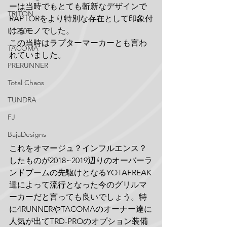
ーは当時でもとても斬新なデザインで
TRITON
RAPTORをより特別な存在として印象付
けるモノでした。
LC250
この当時はラプターマーカーとも言わ
TACOMA
れていました。
PRERUNNER
Total Chaos
TUNDRA
FJ
BajaDesigns
これをオマージュ？インフルエンス？
したものが2018~2019辺りのオーバーラ
ンドブームの先駆けとなるYOTAFREAK
達によって流行となった今のグリルマ
ーカーだと言っても良いでしょう。特
に4RUNNERやTACOMAのオーナー達に
人気が出てTRD-PROのオプション装備