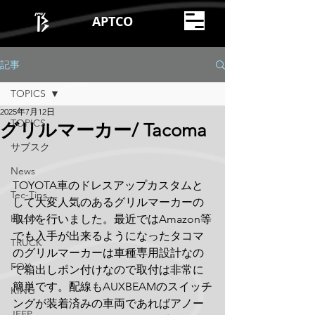
APTCO
記事
TOPICS
2025年7月12日
TOPICS
グリルマーカー/ Tacoma
サブスク
News
TOYOTA車のドレスアップカスタムと
Tec-Tips
して大変人気のあるグリルマーカーの
HILUX
取付を行いました。最近ではAmazon等
でも入手が出来るようになったタコマ
TRUCK
のグリルマーカーは車種専用設計なの
FOX
で箱出しポン付けなので取付は非常に
簡単です。配線もAUXBEAMのスイッチ
KING
ングが装着済みの車両であればアノー
JEEP