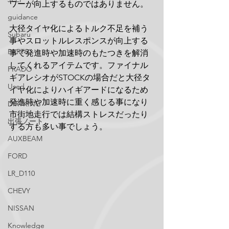
ワーが向上するものではありません。
guidance
大径タイヤ化によるトルク不足を補う
Subaru
事やスロットルレスポンスが向上する
PARTS
事で発進時や加速時のもたつきを解消
してくれるアイテムです。ファイナル
PRADO
ギアレシオがSTOCKの場合だと大径タ
Used
イヤ化によりハイギアードになるため
発進時や加速時に重く感じる事になり
DIRTKING
市街地走行では結構ストレスだったり
出張ノート
する方も多い事でしょう。
AUXBEAM
FORD
LR_D110
CHEVY
NISSAN
Knowledge