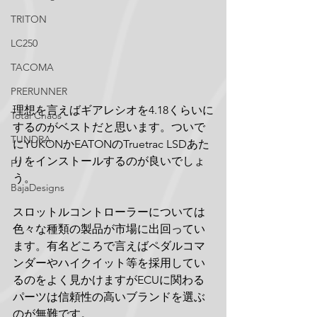
TRITON
LC250
TACOMA
PRERUNNER
理想を言えばギアレシオを4.18くらいに
Total Chaos
するのがベストだと思います。ついで
TUNDRA
にYUKONかEATONのTruetrac LSDあた
りをインストールするのが良いでしょ
FJ
う。
BajaDesigns
スロットルコントローラーについては
色々な種類の製品が市場に出回ってい
ます。有名どころで言えばペダルコマ
ンダーやハイクイット等を採用してい
るのをよく見かけますがECUに関わる
パーツは信頼性の高いブランドを選ぶ
のが無難です。