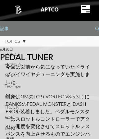
APTCO
記事
TOPICS
6月20日
TOPICS
PEDAL TUNER
サブスク
今回は以前から気になっていたドライ
ブバイワイヤチューニングを実施しま
News
した。
Tec-Tips
HILUX
対象はGMのLC9 ( VORTEC V8-5.3L ) に
BANKSのPEDAL MONSTERとiDASH 
TRUCK
PROを装着しました。ペダルモンスタ
FOX
ーはスロットルコントローラーでアク
セル開度を変化させてスロットルレス
KING
ポンスを向上させるものでエンジンパ
JEEP