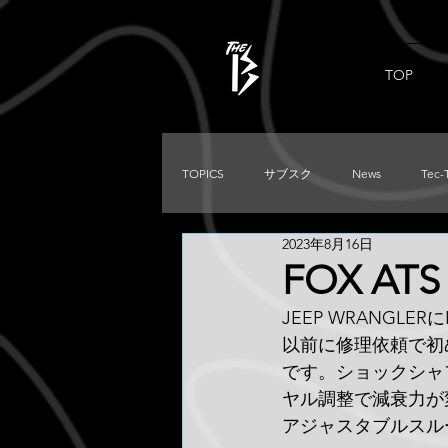
TOP
TOPICS
サブスク
News
Tec-
2023年8月16日
PRADO
Used
DIRTKING
FOX ATS
JEEP WRANG
TRITON
LC250
TACOMA
以前に修理依頼で初
です。ショックシャ
ヤル調整で減衰力が
アジャスタブルスル