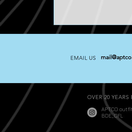
mail@aptco.
EMAIL US
BANKS / TACOMA
OVER 20 YEARS
APTCO outfi
BDE_OFL