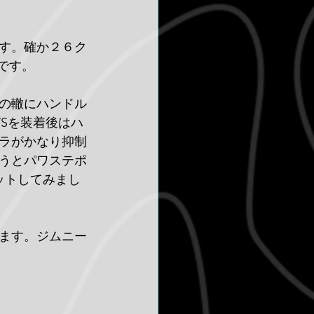
す。確か２６ク
じです。
路の轍にハンドル
Sを装着後はハ
ラがかなり抑制
うとパワステポ
ットしてみまし
ます。ジムニー