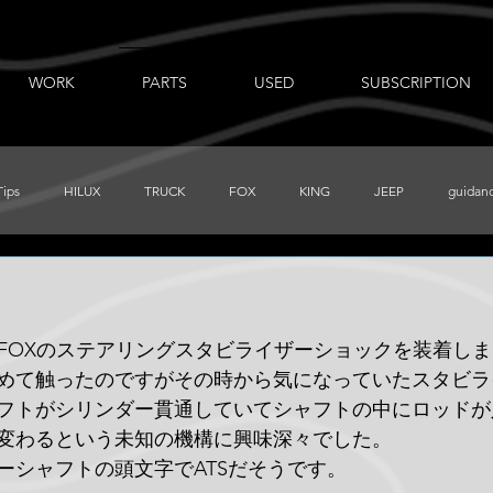
WORK
PARTS
USED
SUBSCRIPTION
Tips
HILUX
TRUCK
FOX
KING
JEEP
guidan
出張ノート
AUXBEAM
FORD
LR_D110
CHEVY
LERにFOXのステアリングスタビライザーショックを装着し
PRERUNNER
Total Chaos
TUNDRA
FJ
BajaDesigns
めて触ったのですがその時から気になっていたスタビラ
フトがシリンダー貫通していてシャフトの中にロッドが
変わるという未知の機構に興味深々でした。
ーシャフトの頭文字でATSだそうです。