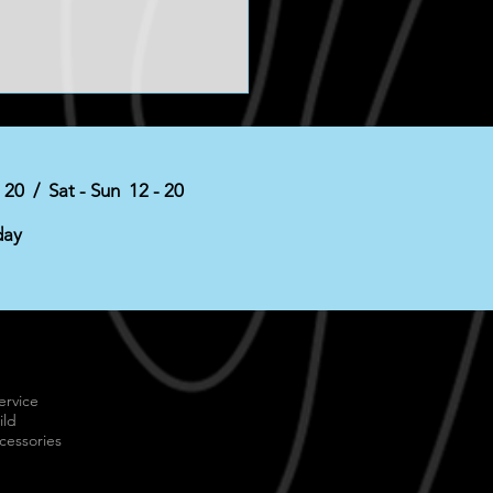
- 20 / Sat - Sun 12 - 20
ust tip
day
ervice
ild
cessories