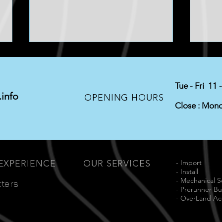
Tue - Fri 11 
info
Exha
OPENING HOURS
Close : Mon
TITAN SWAP / US NISSAN
 EXPERIENCE
OUR SERVICES
- Import
- Install
- Mechanical S
tters
- Prerunner Bu
- OverLand Ac