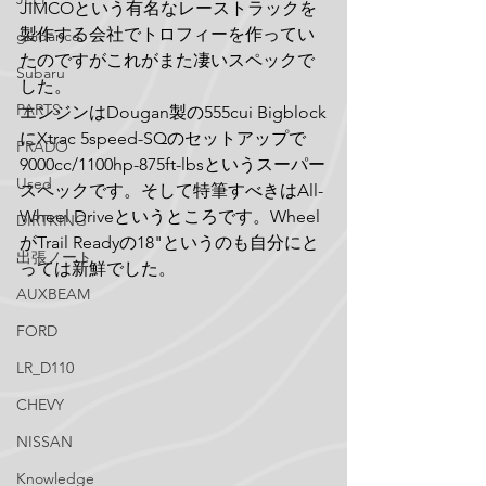
JIMCOという有名なレーストラックを
製作する会社でトロフィーを作ってい
guidance
たのですがこれがまた凄いスペックで
Subaru
した。
PARTS
エンジンはDougan製の555cui Bigblock
にXtrac 5speed-SQのセットアップで
PRADO
9000cc/1100hp-875ft-lbsというスーパー
Used
スペックです。そして特筆すべきはAll-
Wheel Driveというところです。Wheel
DIRTKING
がTrail Readyの18"というのも自分にと
出張ノート
っては新鮮でした。
AUXBEAM
FORD
LR_D110
CHEVY
NISSAN
Knowledge