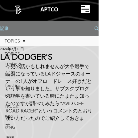
APTCO
記事
TOPICS
2024年3月15日
TOPICS
LA DODGER'S
サブスク
今更の話かもしれませんが大谷選手で
話題になっているLAドジャースのオー
News
ナーの1人がオフロードレース好きだと
Tec-Tips
いう事を知りました。サブスクブログ
HILUX
の記事を書いている時にたまたま知っ
たのですが調べてみたら"AVID OFF-
TRUCK
ROAD RACER"というコメントのとおり
FOX
凄い方だったのでご紹介しておきま
す。
KING
JEEP