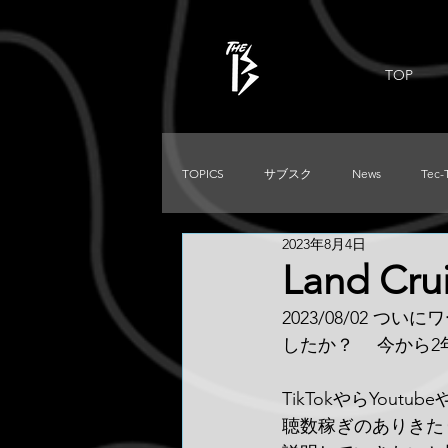
TOP
TOPICS
サブスク
News
Tec-
2023年8月4日
PRADO
Used
DIRTKING
Land Crui
2023/08/02 
TRITON
LC250
TACOMA
したか？ 　今から2年
TikTokやらYo
聴数稼ぎのありきたり