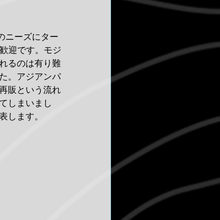
のニーズにター
て大歓迎です。モジ
れるのは有り難
ました。アジアンパ
再販という流れ
てしまいまし
表します。