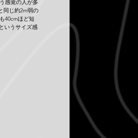
う感覚の人が多
と同じ約2m弱の
40cmほど短
Vというサイズ感