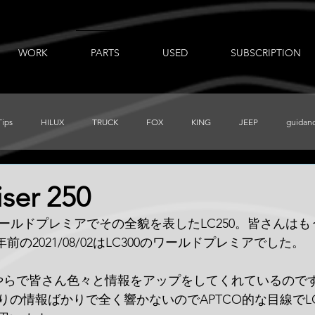
WORK
PARTS
USED
SUBSCRIPTION
Tips
HILUX
TRUCK
FOX
KING
JEEP
guidan
出張ノート
AUXBEAM
FORD
LR_D110
CHEVY
ser 250
ついにワールドプレミアでその全貌を表したLC250。皆さん
PRERUNNER
Total Chaos
TUNDRA
FJ
BajaDesigns
前の2021/08/02はLC300のワールドプレミアでした。
utubeやらで皆さん色々と情報をアップをしてくれているの
の情報ばかりで全く響かないのでAPTCO的な目線でLC