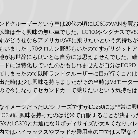
ドクルーザーという車は20代の頃にLC80のVANを買
以降は全く興味の無い車でした。LC100やシグナスでV
すがどうせならアメリカのV8に乗りたいという気持ち
人もいましたし70クロカン野郎もいたのですがリジット
地がお世辞にも良いとは自分には思えませんでした。確
ドには特化していたのかもしれませんが自分はFORD B
てしまったので以降ランドクルーザーに目が行くことは
が出た時は少し興味を持ちましたがその当時はV8モーター
ので今になってセカンドカーで乗りたいという気持ちは
なイメージだったLCシリーズですがLC250には非常に
LC250に興味を持ったのは北米で再販することが決まっ
GXとLC300と共通になりボディサイズが大きくなりフ
内ではハイラックスやプラドが乗用車の中では大型なイ