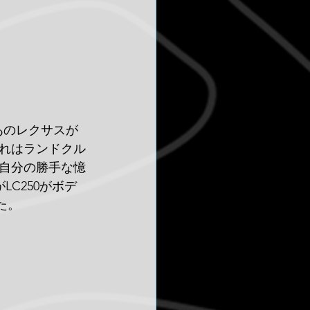
あのレクサスが
れはランドクル
自分の勝手な憶
C250がボデ
た。