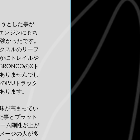
おうとした事が
8エンジンにもち
が強かったです。
アクスルのリーフ
かにトレイルや
RONCOのXト
ありませんでし
のP/Uトラック
あります。
興味が高まってい
た事とプラット
レーム剛性が上が
メージの人が多