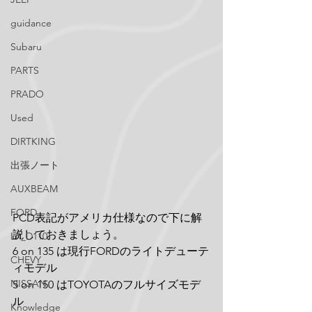
guidance
Subaru
PARTS
PRADO
Used
DIRTKING
出張ノート
AUXBEAM
FORD
PCD表記がアメリカ仕様なので下に解
説しておきましょう。
LR_D110
6 on 135 は現行FORDのライトデューテ
CHEVY
ィモデル
NISSAN
5 on 150 はTOYOTAのフルサイズモデ
ル
Knowledge