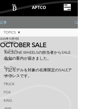
APTCO
記事
TOPICS
2025年10月9日
TOPICS
OCTOBER SALE
サブスク
RACELINE WHEELSの担当者からSALE
告知の案内が届きました。
News
Tec-Tips
下記モデルを対象の在庫限定のSALEア
HILUX
ナウンスです。
TRUCK
FOX
KING
JEEP