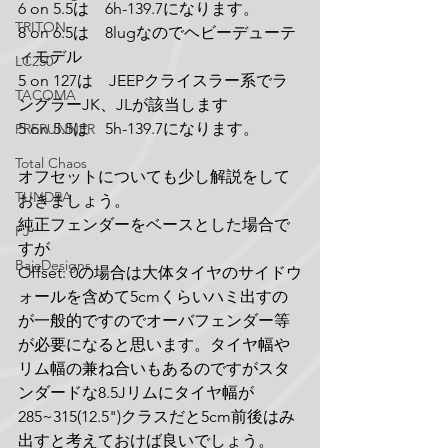
6 on 5.5は　6h-139.7になります。
TRITON
8 on 6.5は　8lugなのでヘビーデューテ
ィモデル
LC250
5 on 127は　JEEPクライスラー系でラ
TACOMA
ングラーJK、JLが該当します
5 on 5.5は　5h-139.7になります。
PRERUNNER
Total Chaos
オフセットについても少し解説をして
TUNDRA
おきましょう。
純正フェンダーをベースとした場合で
FJ
すが
BajaDesigns
Offset: 0の場合は大体タイヤのサイドウ
ォールを含めて5cmくらいハミ出すの
が一般的ですのでオーバフェンダー等
が必要になると思います。タイヤ幅や
リム幅の兼ね合いもあるのですがスタ
ンダードな8.5Jリムにタイヤ幅が
285~315(12.5")クラスだと5cm前後はみ
出すと考えておけば良いでしょう。