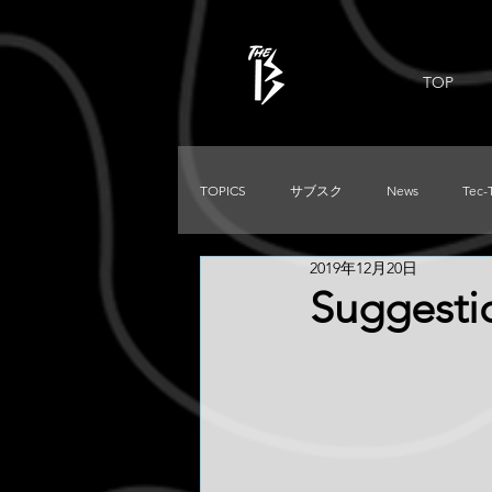
TOP
TOPICS
サブスク
News
Tec-
2019年12月20日
PRADO
Used
DIRTKING
Suggesti
TRITON
LC250
TACOMA