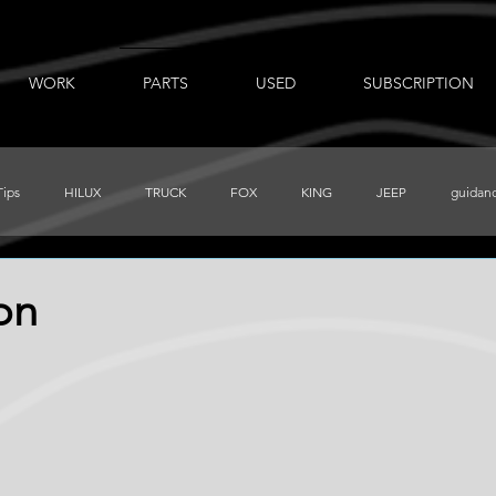
WORK
PARTS
USED
SUBSCRIPTION
Tips
HILUX
TRUCK
FOX
KING
JEEP
guidan
出張ノート
AUXBEAM
FORD
LR_D110
CHEVY
on
PRERUNNER
Total Chaos
TUNDRA
FJ
BajaDesigns