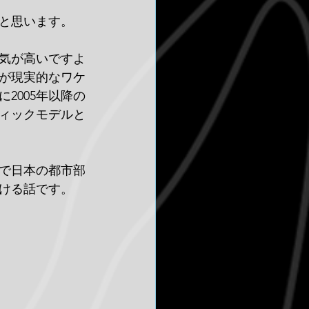
と思います。
気が高いですよ
が現実的なワケ
2005年以降の
ィックモデルと
ズで日本の都市部
ける話です。