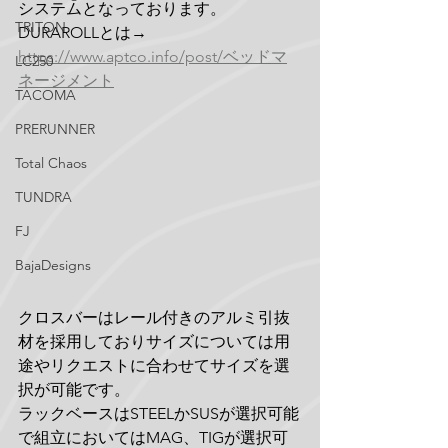
システムとなっております。
TRITON
DURAROLLとは→ 
https://www.aptco.info/post/ベッドマ
LC250
ネージメント
TACOMA
PRERUNNER
Total Chaos
TUNDRA
FJ
BajaDesigns
クロスバーはレール付きのアルミ引抜
材を採用しておりサイズについては用
途やリクエストに合わせてサイズを選
択が可能です。
ラックベースはSTEELかSUSが選択可能
で組立においてはMAG、TIGが選択可