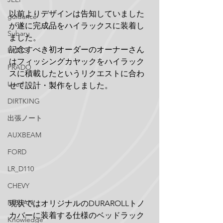
以前よりデザインは告知していました
guidance
が遂に完成品をハイラックスに装着し
Subaru
ました。
記念すべき初オーダーのオーナーさん
PARTS
はフィッシングカヤックをハイラック
PRADO
スに積載したというリクエストに合わ
Used
せて設計・製作をしました。
DIRTKING
出張ノート
AUXBEAM
FORD
LR_D110
CHEVY
NISSAN
現状ではオリジナルのDURAROLLトノ
カバーに装着する仕様のベッドラック
Knowledge