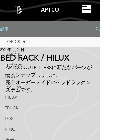
APTCO
記事
TOPICS
2024年1月24日
TOPICS
BED RACK / HILUX
サブスク
APTCO OUTFITTERSに新たなパーツが
ラインナップしました。
News
完全オーダーメイドのベッドラックシ
Tec-Tips
ステムです。
HILUX
TRUCK
FOX
KING
JEEP