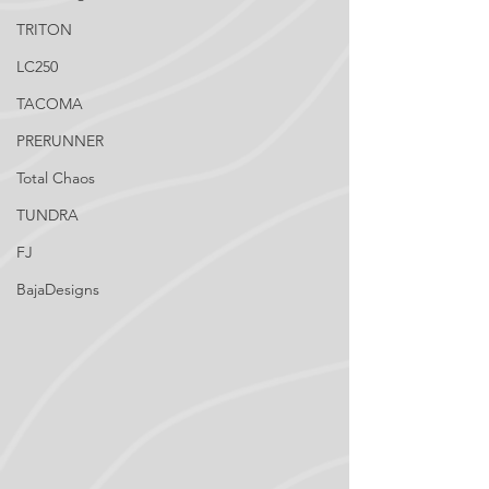
TRITON
LC250
TACOMA
PRERUNNER
Total Chaos
TUNDRA
FJ
BajaDesigns