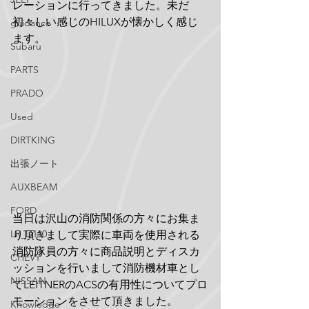
レーションに行ってきました。未だ
初々しい感じのHILUXが懐かしく感じ
guidance
ます。
Subaru
PARTS
PRADO
Used
DIRTKING
出張ノート
AUXBEAM
FORD
当日は沢山の消防関係の方々にお集ま
LR_D110
り頂きまして実際に車両を使用される
消防隊員の方々に商品説明とディスカ
CHEVY
ッションを行いまして消防機材車とし
NISSAN
てLEITNERのACSの有用性についてプロ
モーションをさせて頂きました。
Knowledge