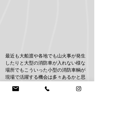
最近も大船渡や各地でも山火事が発生
したりと大型の消防車が入れない様な
場所でもこういった小型の消防車輌が
現場で活躍する機会は多々あるかと思
います。もちろん火事は起きない方が
ベストですが万が一の際に即応可能な
消防機材車としてこの様なHILUXが現
場で活躍してくれる事を願うばかりで
す。
皆様も火の用心で！