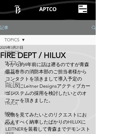
APTCO
記事
TOPICS
2025年3月21日
TOPICS
FIRE DEPT / HILUX
サブスク
今から約4年前に話は遡るのですが青森
県花巻市の消防本部のご担当者様から
News
コンタクトを頂きまして導入予定の
Tec-Tips
HILUXにLeitner Designsアクティブカー
HILUX
ゴシステムの採用を検討したいとのオ
ファーを頂きました。
TRUCK
FOX
現物を見てみたいとのリクエストにお
応えすべく納車したばかりのHILUXに
KING
LEITNERを装着して青森までデモンスト
JEEP