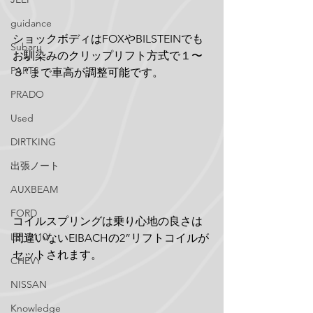
guidance
ショックボディはFOXやBILSTEINでも
Subaru
お馴染みのクリップリフト方式で１〜
PARTS
３”まで車高が調整可能です。
PRADO
Used
DIRTKING
出張ノート
AUXBEAM
FORD
コイルスプリングは乗り心地の良さは
LR_D110
間違いないEIBACHの2”リフトコイルが
セットされます。
CHEVY
NISSAN
Knowledge