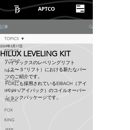
APTCO
記事
TOPICS
2024年3月17日
TOPICS
HILUX LEVELING KIT
サブスク
ハイラックスのレベリングリフト
（２〜３”リフト）における新たなパー
News
ツのご紹介です。
Tec-Tips
FOXにも採用されているEIBACH（アイ
HILUX
バッハ/アイバック）のコイルオーバー
ショックパッケージです。
TRUCK
FOX
KING
JEEP