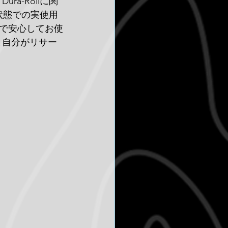
a-Rollに関
状態での実使用
で安心してお使
と自分がリサー