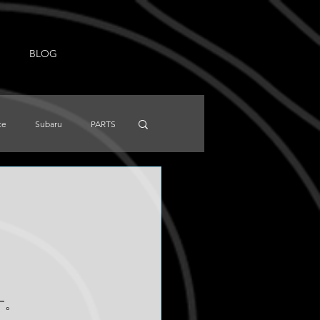
BLOG
ce
Subaru
PARTS
NISSAN
Knowledge
す。