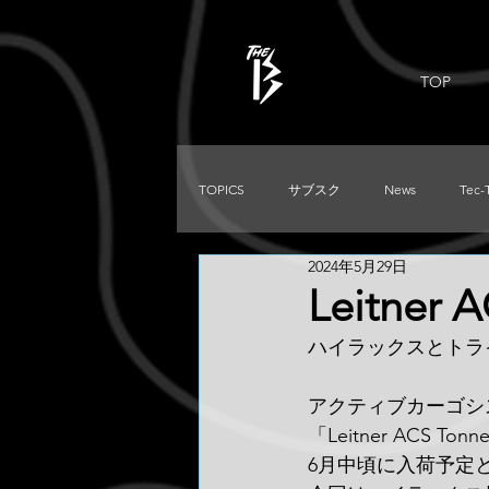
TOP
TOPICS
サブスク
News
Tec-
2024年5月29日
PRADO
Used
DIRTKING
Leitner 
ハイラックスとトラ
TRITON
LC250
TACOMA
アクティブカーゴシ
「Leitner ACS
6月中頃に入荷予定