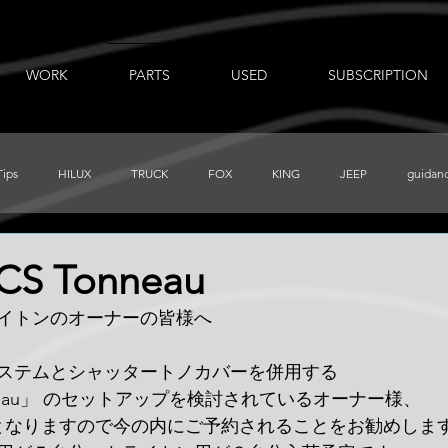
WORK
PARTS
USED
SUBSCRIPTION
Tips
HILUX
TRUCK
FOX
KING
JEEP
guidan
出張ノート
AUXBEAM
FORD
LR_D110
CHEVY
ACS Tonneau
イトンのオーナーの皆様へ
PRERUNNER
Total Chaos
TUNDRA
FJ
BajaDesigns
ステムとシャッタートノカバーを併用する
 Tonneau」 のセットアップを検討されているオーナー様、
となりますので今の内にご予約されることをお勧めしま