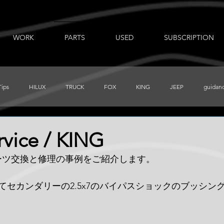
WORK
PARTS
USED
SUBSCRIPTION
Tips
HILUX
TRUCK
FOX
KING
JEEP
guidan
出張ノート
AUXBEAM
FORD
LR_D110
CHEVY
rvice / KING
パーツ交換と修理の事例をご紹介します。
PRERUNNER
Total Chaos
TUNDRA
FJ
BajaDesigns
てセカンダリーの2.5x7のバイパスショックのブッシン