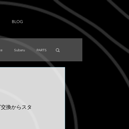
BLOG
ce
Subaru
PARTS
NISSAN
Knowledge
グ交換からスタ