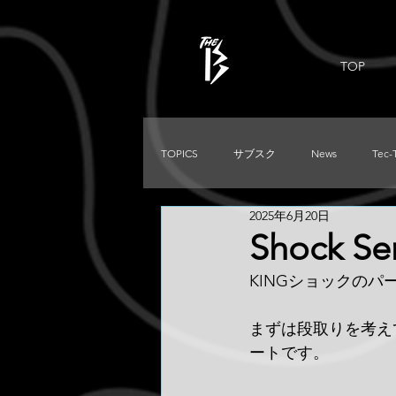
TOP
TOPICS
サブスク
News
Tec-
2025年6月20日
PRADO
Used
DIRTKING
Shock Se
KINGショックの
TRITON
LC250
TACOMA
まずは段取りを考え
ートです。